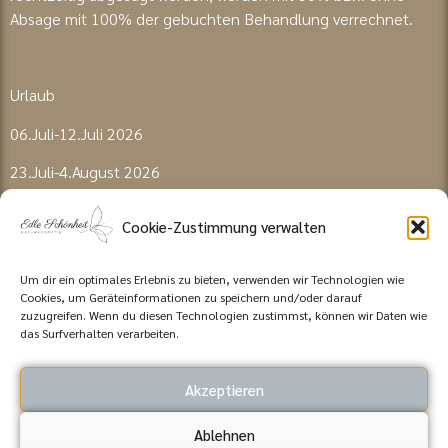
Absage mit 100% der gebuchten Behandlung verrechnet.
Urlaub
06.Juli-12.Juli 2026
23.Juli-4.August 2026
Cookie-Zustimmung verwalten
Öffnungszeiten
Montag 9-14 I Dienstag 9-18:30I Mittwoch 9-18 I Freitag 9-
Um dir ein optimales Erlebnis zu bieten, verwenden wir Technologien wie
16
Cookies, um Geräteinformationen zu speichern und/oder darauf
zuzugreifen. Wenn du diesen Technologien zustimmst, können wir Daten wie
Termine nach Vereinbarung
das Surfverhalten verarbeiten.
Akzeptieren
Ablehnen